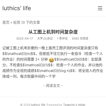
luthics' life
首页
» 标签 OI 下的文章
首页
从工图上机到时间复杂度
分类
2023-04-17
大学,OI,杂记
1 条评论
3063 次阅读
学习
记被工图上机考折磨的一晚上虽然工图评测的时间复杂度只有
$$\mathcal{O}(n)$$，但是抵不住它执行一条指令（检查一个人
编程
的作业）的时间需要 2+ 分钟
$$\mathcal{O}(0)$$：全部满
大学
分，不检查$$\mathcal{O}(1)$$：检查一个人的作业，并以他的
成绩作为全班的成绩$$\mathcal{O}(\log n)$$：将全班人的作业
搞机
排成一列，每次取最中间的一个学
OI
- 阅读全文 -
游戏
数学
© 2026
luthics' life
. Powered by
Typecho
&
Initial
.