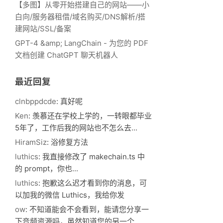
【多图】从零开始搭建自己的网站——小
白向/服务器租借/域名购买/DNS解析/搭
建网站/SSL/备案
GPT-4 &amp; LangChain - 为您的 PDF
文档创建 ChatGPT 聊天机器人
最近回复
clnbppdcde
: 真好呢
Ken
: 羡慕还在学校上学的，一转眼都毕业
5年了，工作后我的网站也不怎么去...
HiramSiz
: 浴修复方法
luthics
: 我直接修改了 makechain.ts 中
的 prompt，你也...
luthics
: 抱歉这么迟才看到你的消息，可
以加我的微信 Luthics，我给你发
ow
: 不知道能会不会看到，能请您分享一
下音频资源吗，虽然知道您的另一个...