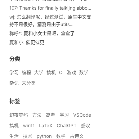
107
: Thamks for finally talkijng abbo...
wj
: 怎么翻译呢，经过测试，原生中文支
持不是很好，猜测是由于utils...
称呼*
: 夏和小女士是吧，盒盒了
夏和小
: 催更催更
分类
学习
编程
大学
搞机
OI
游戏
数学
杂记
未分类
标签
幻夜梦屿
方法
高考
学习
VSCode
搞机
win11
LaTeX
ChatGPT
感叹
生活
技术
python
数学
古诗文