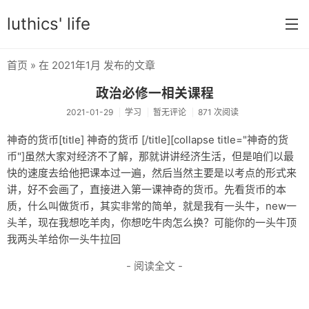
luthics' life
首页
» 在 2021年1月 发布的文章
首页
政治必修一相关课程
分类
2021-01-29
学习
暂无评论
871 次阅读
学习
神奇的货币[title] 神奇的货币 [/title][collapse title="神奇的货
币"]虽然大家对经济不了解，那就讲讲经济生活，但是咱们以最
编程
快的速度去给他把课本过一遍，然后当然主要是以考点的形式来
大学
讲，好不会画了，直接进入第一课神奇的货币。先看货币的本
质，什么叫做货币，其实非常的简单，就是我有一头牛，new一
搞机
头羊，现在我想吃羊肉，你想吃牛肉怎么换？可能你的一头牛顶
我两头羊给你一头牛拉回
OI
- 阅读全文 -
游戏
数学