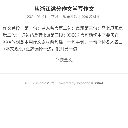
杂记
从浙江满分作文学写作文
2021-01-01
学习
暂无评论
900 次阅读
未分类
作文首段：第一句：名人名言第二句：点题第三句：马上甩观点
关于
第二段： 选边站反转 but第三段：XXX之言可谓切中了要害在
轻语
XXX的观念中用作文素材两句话：一句事例，一句评价名人名言
+本文观点+点题选择一边，批判另一边
- 阅读全文 -
© 2026
luthics' life
. Powered by
Typecho
&
Initial
.