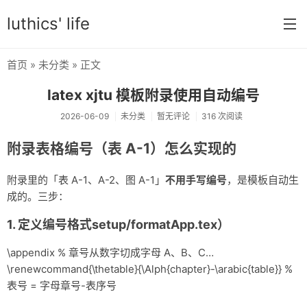
luthics' life
首页
»
未分类
» 正文
首页
latex xjtu 模板附录使用自动编号
分类
2026-06-09
未分类
暂无评论
316 次阅读
学习
附录表格编号（表 A-1）怎么实现的
编程
附录里的「表 A-1、A-2、图 A-1」
不用手写编号
，是模板自动生
大学
成的。三步：
搞机
1. 定义编号格式setup/formatApp.tex）
OI
\appendix % 章号从数字切成字母 A、B、C…
\renewcommand{\thetable}{\Alph{chapter}-\arabic{table}} %
游戏
表号 = 字母章号-表序号
数学