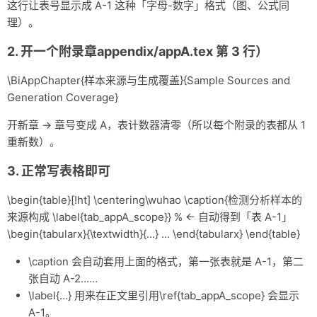
这行让表号显示成 A-1 这种「字母-数字」格式（图、公式同
杂记
理）。
未分类
2. 开一个附录章appendix/appA.tex 第 3 行）
关于
\BiAppChapter{样本来源与生成覆盖}{Sample Sources and
Generation Coverage}
轻语
开新章 → 章号变成 A，表计数器清零（所以每个附录的表都从 1
重新数）。
3. 正常写表格即可
\begin{table}[!ht] \centering\wuhao \caption{检测分析样本的
来源构成 \label{tab_appA_scope}} % ← 自动得到「表 A-1」
\begin{tabularx}{\textwidth}{...} ... \end{tabularx} \end{table}
\caption 会自动套用上面的格式，第一张表就是 A-1，第二
张自动 A-2……
\label{…} 用来在正文里引用\ref{tab_appA_scope} 会显示
A-1。