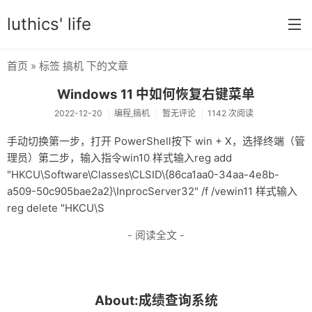
luthics' life
首页
» 标签 搞机 下的文章
首页
Windows 11 中如何恢复右键菜单
分类
2022-12-20
编程,搞机
暂无评论
1142 次阅读
学习
手动切换第一步，打开 PowerShell按下 win + X，选择终端（管
理员）第二步，输入指令win10 样式输入reg add
编程
"HKCU\Software\Classes\CLSID\{86ca1aa0-34aa-4e8b-
大学
a509-50c905bae2a2}\InprocServer32" /f /vewin11 样式输入
reg delete "HKCU\S
搞机
- 阅读全文 -
OI
游戏
About:成绩查询系统
数学