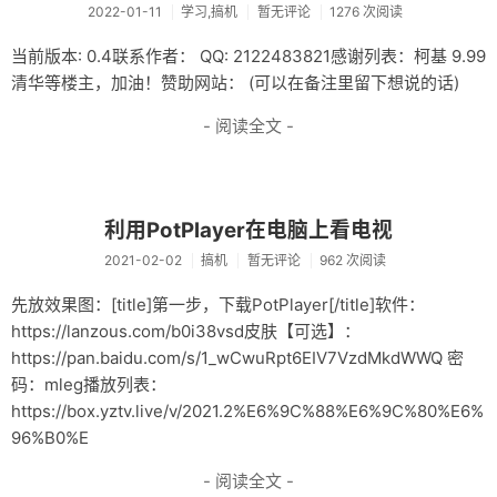
2022-01-11
学习,搞机
暂无评论
1276 次阅读
杂记
当前版本: 0.4联系作者： QQ: 2122483821感谢列表：柯基 9.99
未分类
清华等楼主，加油！赞助网站： (可以在备注里留下想说的话)
关于
- 阅读全文 -
轻语
利用PotPlayer在电脑上看电视
2021-02-02
搞机
暂无评论
962 次阅读
先放效果图：[title]第一步，下载PotPlayer[/title]软件：
https://lanzous.com/b0i38vsd皮肤【可选】：
https://pan.baidu.com/s/1_wCwuRpt6EIV7VzdMkdWWQ 密
码：mleg播放列表：
https://box.yztv.live/v/2021.2%E6%9C%88%E6%9C%80%E6%
96%B0%E
- 阅读全文 -