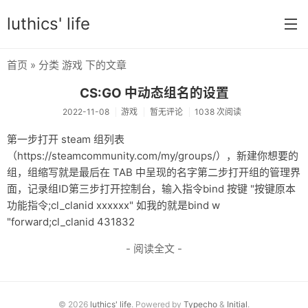
luthics' life
首页
» 分类 游戏 下的文章
首页
CS:GO 中动态组名的设置
分类
2022-11-08
游戏
暂无评论
1038 次阅读
学习
第一步打开 steam 组列表
（https://steamcommunity.com/my/groups/），新建你想要的
编程
组，组缩写就是最后在 TAB 中呈现的名字第二步打开组的管理界
大学
面，记录组ID第三步打开控制台，输入指令bind 按键 "按键原本
功能指令;cl_clanid xxxxxx" 如我的就是bind w
搞机
"forward;cl_clanid 431832
OI
- 阅读全文 -
游戏
数学
© 2026
luthics' life
. Powered by
Typecho
&
Initial
.