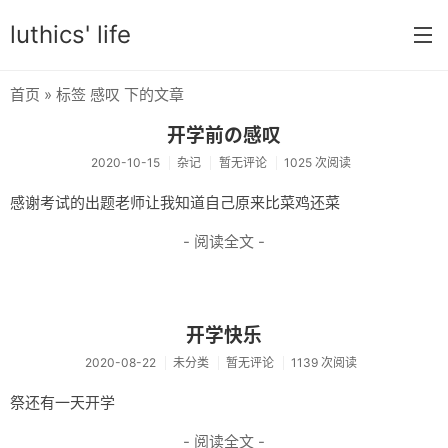
luthics' life
首页
» 标签 感叹 下的文章
首页
开学前の感叹
分类
2020-10-15
杂记
暂无评论
1025 次阅读
学习
感谢考试的出题老师让我知道自己原来比菜鸡还菜
编程
- 阅读全文 -
大学
搞机
开学快乐
OI
2020-08-22
未分类
暂无评论
1139 次阅读
游戏
祭还有一天开学
数学
- 阅读全文 -