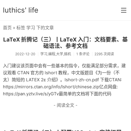
luthics' life
首页
» 标签 学习 下的文章
首页
LaTeX 折腾记（三）丨LaTeX 入门：文档要素、基
分类
础语法、参考文档
2022-12-20
学习,编程,大学,搞机
1 条评论
2295 次阅读
学习
入门建议该页面中会有一些基本的指令，仅能满足部分需求，建
编程
议观看 CTAN 官方的 lshort 教程，中文版题目《为一份（不
太）简短的 LATEX 2ε 介绍》。lshort-zh-cn.pdf 下载CTAN:
大学
https://mirrors.ctan.org/info/lshort/chinese.zip亿点网盘:
搞机
https://pan.yztv.live/s/yGTv最简单的文档将下面的代码
OI
- 阅读全文 -
游戏
数学