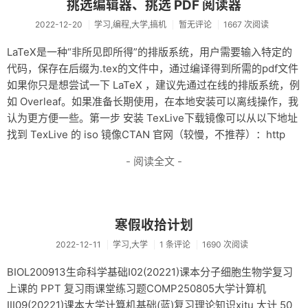
挑选编辑器、挑选 PDF 阅读器
2022-12-20
学习,编程,大学,搞机
暂无评论
1667 次阅读
LaTeX是一种“非所见即所得”的排版系统，用户需要输入特定的
代码，保存在后缀为.tex的文件中，通过编译得到所需的pdf文件
如果你只是想尝试一下 LaTeX ，建议先通过在线的排版系统，例
如 Overleaf。如果准备长期使用，在本地安装可以离线操作，我
认为更方便一些。第一步 安装 TexLive下载镜像可以从以下地址
找到 TexLive 的 iso 镜像CTAN 官网（较慢，不推荐）：http
- 阅读全文 -
寒假收拾计划
2022-12-11
学习,大学
1 条评论
1690 次阅读
BIOL200913生命科学基础I02(20221)课本分子细胞生物学复习
上课的 PPT 复习雨课堂练习题COMP250805大学计算机
III09(20221)课本大学计算机基础(蓝)复习理论知识xjtu 大计 50