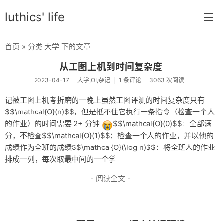
luthics' life
首页
» 分类 大学 下的文章
首页
从工图上机到时间复杂度
分类
2023-04-17
大学,OI,杂记
1 条评论
3063 次阅读
学习
记被工图上机考折磨的一晚上虽然工图评测的时间复杂度只有
$$\mathcal{O}(n)$$，但是抵不住它执行一条指令（检查一个人
编程
的作业）的时间需要 2+ 分钟
$$\mathcal{O}(0)$$：全部满
大学
分，不检查$$\mathcal{O}(1)$$：检查一个人的作业，并以他的
成绩作为全班的成绩$$\mathcal{O}(\log n)$$：将全班人的作业
搞机
排成一列，每次取最中间的一个学
OI
- 阅读全文 -
游戏
数学