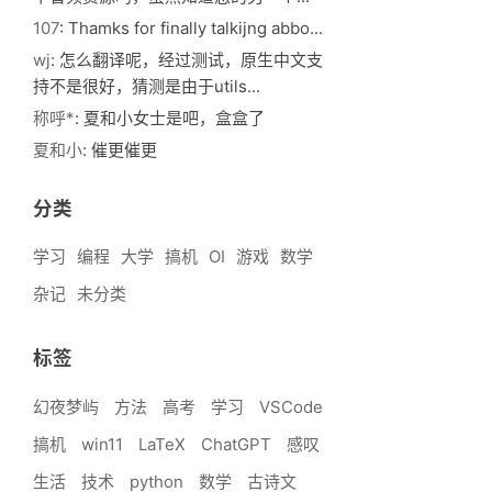
107
: Thamks for finally talkijng abbo...
wj
: 怎么翻译呢，经过测试，原生中文支
持不是很好，猜测是由于utils...
称呼*
: 夏和小女士是吧，盒盒了
夏和小
: 催更催更
分类
学习
编程
大学
搞机
OI
游戏
数学
杂记
未分类
标签
幻夜梦屿
方法
高考
学习
VSCode
搞机
win11
LaTeX
ChatGPT
感叹
生活
技术
python
数学
古诗文