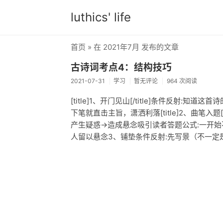
luthics' life
首页
» 在 2021年7月 发布的文章
古诗词考点4：结构技巧
2021-07-31
学习
暂无评论
964 次阅读
[title]1、开门见山[/title]条件反射
下笔就直击主旨，潇洒利落[title]2、曲笔入题
产生疑惑→造成悬念吸引读者答题公式:一开
人留以悬念3、铺垫条件反射:先写景（不一定