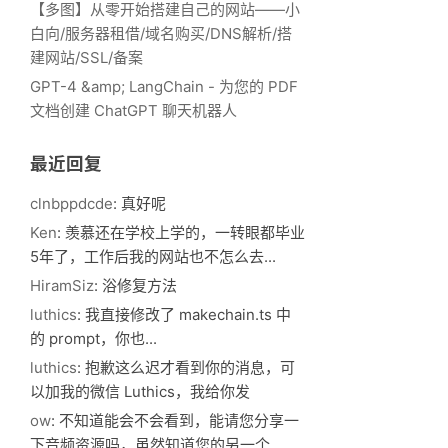
【多图】从零开始搭建自己的网站——小
白向/服务器租借/域名购买/DNS解析/搭
建网站/SSL/备案
GPT-4 &amp; LangChain - 为您的 PDF
文档创建 ChatGPT 聊天机器人
最近回复
clnbppdcde
: 真好呢
Ken
: 羡慕还在学校上学的，一转眼都毕业
5年了，工作后我的网站也不怎么去...
HiramSiz
: 浴修复方法
luthics
: 我直接修改了 makechain.ts 中
的 prompt，你也...
luthics
: 抱歉这么迟才看到你的消息，可
以加我的微信 Luthics，我给你发
ow
: 不知道能会不会看到，能请您分享一
下音频资源吗，虽然知道您的另一个...