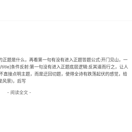
:知道这首诗的正题是什么，再看第一句有没有进入正题答题公式:开门见山，一
[/title]条件反射:第一句没有进入正题底层逻辑:反其道而行之，让人
始不直接点明主题，而是迂回切题，使得全诗有跌荡起伏的感觉，给
是风景)，后写
- 阅读全文 -