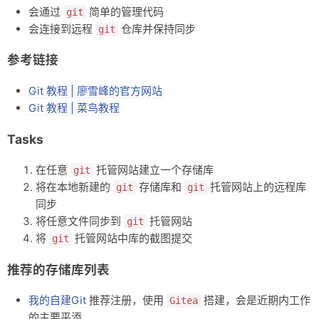
会通过
简单的管理代码
git
杂记
会连接到远程
仓库并保持同步
git
未分类
参考链接
关于
Git 教程 | 廖雪峰的官方网站
轻语
Git 教程 | 菜鸟教程
Tasks
在任意
托管网站建立一个存储库
git
将在本地新建的
存储库和
托管网站上的远程库
git
git
同步
将任意文件同步到
托管网站
git
将
托管网站中库的截图提交
git
推荐的存储库列表
我的自建Git
推荐注册，使用
搭建，会是近期内工作
Gitea
的主要平添