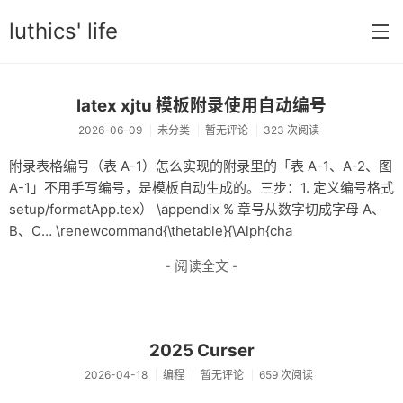
luthics' life
首页
latex xjtu 模板附录使用自动编号
2026-06-09
未分类
暂无评论
323 次阅读
分类
附录表格编号（表 A-1）怎么实现的附录里的「表 A-1、A-2、图
学习
A-1」不用手写编号，是模板自动生成的。三步：1. 定义编号格式
setup/formatApp.tex） \appendix % 章号从数字切成字母 A、
编程
B、C… \renewcommand{\thetable}{\Alph{cha
大学
- 阅读全文 -
搞机
OI
2025 Curser
游戏
2026-04-18
编程
暂无评论
659 次阅读
数学