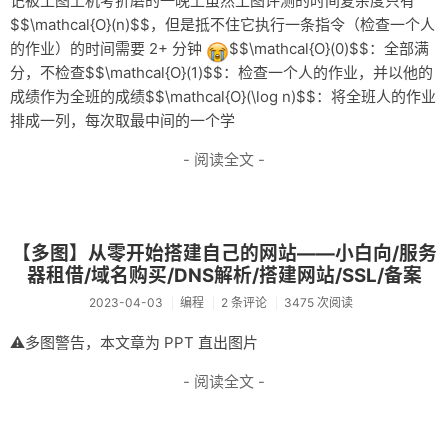
记被工图上机考折磨的一晚上虽然工图评测的时间复杂度只有
$$\mathcal{O}(n)$$，但是抵不住它执行一条指令（检查一个人
的作业）的时间需要 2+ 分钟
$$\mathcal{O}(0)$$：全部满
分，不检查$$\mathcal{O}(1)$$：检查一个人的作业，并以他的
成绩作为全班的成绩$$\mathcal{O}(\log n)$$：将全班人的作业
排成一列，每次取最中间的一个学
- 阅读全文 -
【多图】从零开始搭建自己的网站——小白向/服务
器租借/域名购买/DNS解析/搭建网站/SSL/备案
2023-04-03
编程
2 条评论
3475 次阅读
⚠多图警告，本文章为 PPT 直出图片
- 阅读全文 -